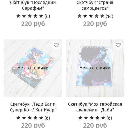
Скетчбук "Последний
Скетчбук "Страна
Серафим"
самоцветов"
(6)
(14)
220 руб
220 руб
Нет в наличии
Нет в наличии
Скетчбук "Леди Баг и
Скетчбук "Моя геройская
Супер Кот / Кот Нуар"
академия - Даби"
(6)
(6)
220 руб
220 руб