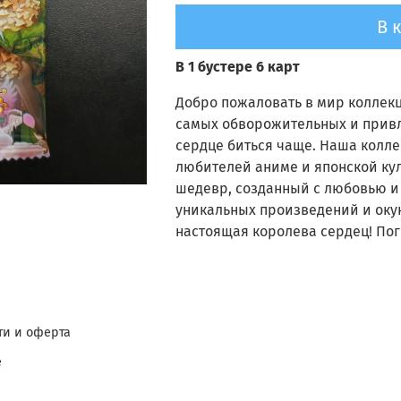
В 
В 1 бустере 6 карт
Добро пожаловать в мир коллек
самых обворожительных и привл
сердце биться чаще. Наша колле
любителей аниме и японской кул
шедевр, созданный с любовью и 
уникальных произведений и окун
настоящая королева сердец! Пог
и и оферта
е