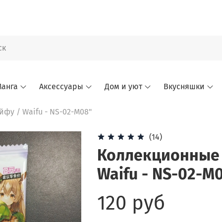
анга
Аксессуары
Дом и уют
Вкусняшки
фу / Waifu - NS-02-M08"
(14)
Коллекционные 
Waifu - NS-02-M
120 руб