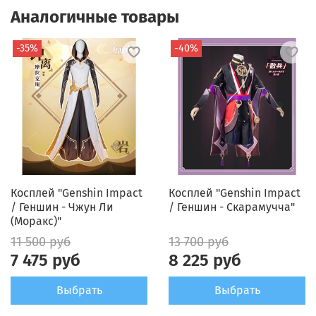
Аналогичные товары
-35%
-40%
Косплей "Genshin Impact
Косплей "Genshin Impact
/ Геншин - Чжун Ли
/ Геншин - Скарамучча"
(Моракс)"
11 500 руб
13 700 руб
7 475 руб
8 225 руб
Выбрать
Выбрать