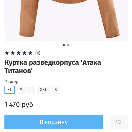
(6)
Куртка разведкорпуса 'Атака
Титанов'
Размер
XL
M
L
XXL
S
1 470 руб
В корзину