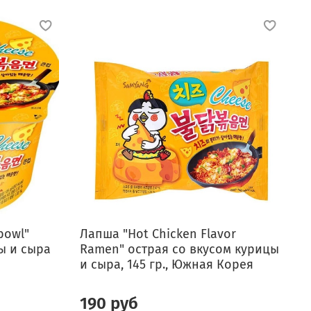
bowl"
Лапша "Hot Chicken Flavor
Л
ы и сыра
Ramen" острая со вкусом курицы
f
и сыра, 145 гр., Южная Корея
б
190 руб