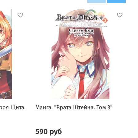
роя Щита.
Манга. "Врата Штейна. Том 3"
М
590 руб