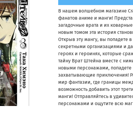
В нашем волшебном магазине Cra
фанатов аниме и манги! Представ
загадочные врата и их коварные
новым томом эта история станов
Открыв эту мангу, вы попадете 
секретными организациями и да
героях и героинях, которые сра
тайну Врат Штейна вместе с ними
новыми персонажами, попадете 
захватывающие приключения! Ра
мир фантазии, где границы меж
возможность добавить этот трет
манги! Отправляйтесь в удивит
персонажами и ощутите всю маг