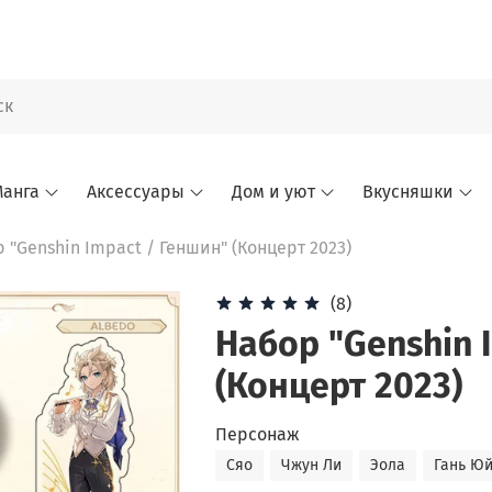
анга
Аксессуары
Дом и уют
Вкусняшки
 "Genshin Impact / Геншин" (Концерт 2023)
(8)
Набор "Genshin 
(Концерт 2023)
Персонаж
Сяо
Чжун Ли
Эола
Гань Ю