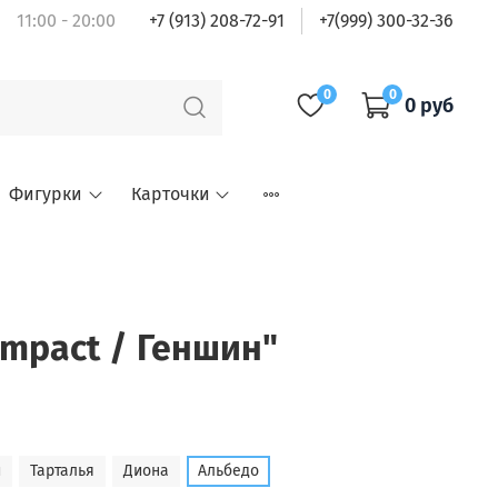
11:00 - 20:00
+7 (913) 208-72-91
+7(999) 300-32-36
0
0
0 руб
Фигурки
Карточки
Impact / Геншин"
й
Тарталья
Диона
Альбедо