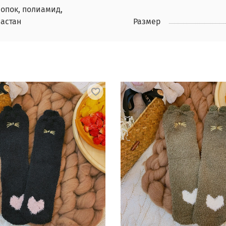
лопок, полиамид,
ластан
Размер