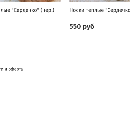
лые "Сердечко" (чер.)
Носки теплые "Сердечко
б
550 руб
и и оферта
е