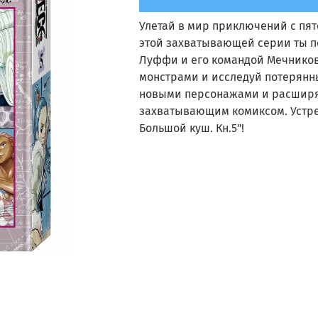
Улетай в мир приключений с пято
этой захватывающей серии ты п
Луффи и его командой Мечников
монстрами и исследуй потерянны
новыми персонажами и расширяй
захватывающим комиксом. Устрем
Большой куш. Кн.5"!