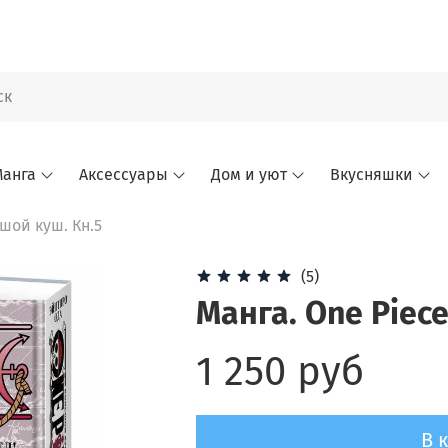
анга
Аксессуары
Дом и уют
Вкусняшки
ьшой куш. Кн.5
(5)
Манга. One Piec
1 250 руб
В 