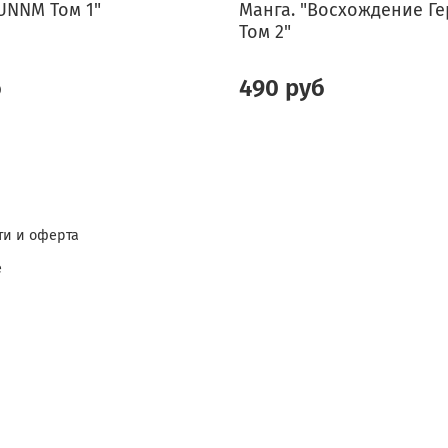
UNNM Том 1"
Манга. "Восхождение Ге
Том 2"
б
490 руб
и и оферта
е