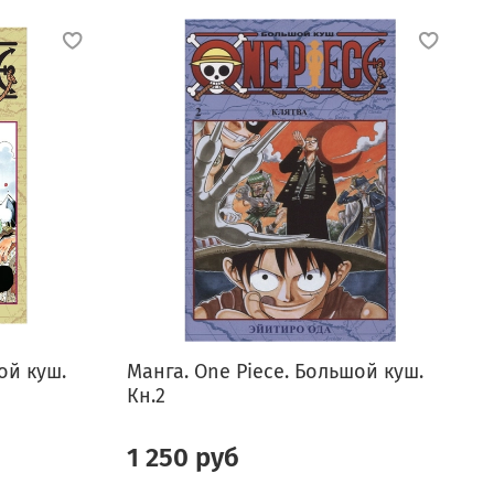
ой куш.
Манга. One Piece. Большой куш.
М
Кн.2
К
1 250 руб