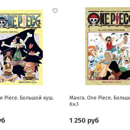
e Piece. Большой куш.
Манга. One Piece. Больш
Кн.1
уб
1 250 руб