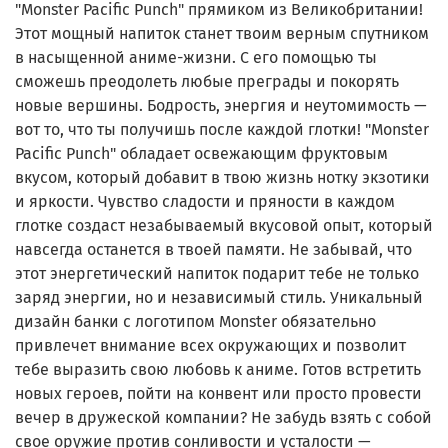
"Monster Pacific Punch" прямиком из Великобритании!
Этот мощный напиток станет твоим верным спутником
в насыщенной аниме-жизни. С его помощью ты
сможешь преодолеть любые преграды и покорять
новые вершины. Бодрость, энергия и неутомимость —
вот то, что ты получишь после каждой глотки! "Monster
Pacific Punch" обладает освежающим фруктовым
вкусом, который добавит в твою жизнь нотку экзотики
и яркости. Чувство сладости и пряности в каждом
глотке создаст незабываемый вкусовой опыт, который
навсегда останется в твоей памяти. Не забывай, что
этот энергетический напиток подарит тебе не только
заряд энергии, но и независимый стиль. Уникальный
дизайн банки с логотипом Monster обязательно
привлечет внимание всех окружающих и позволит
тебе выразить свою любовь к аниме. Готов встретить
новых героев, пойти на конвент или просто провести
вечер в дружеской компании? Не забудь взять с собой
свое оружие против сонливости и усталости —