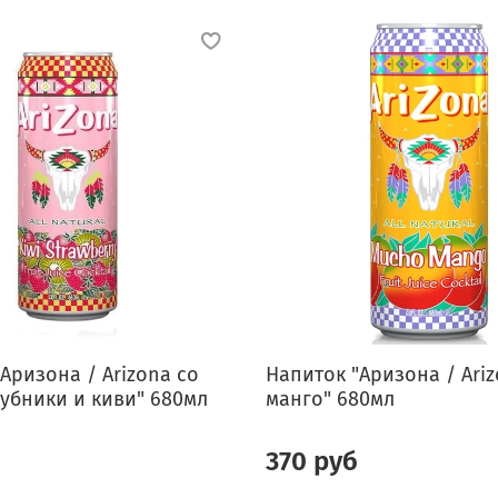
Аризона / Arizona со
Напиток "Аризона / Ari
убники и киви" 680мл
манго" 680мл
370 руб