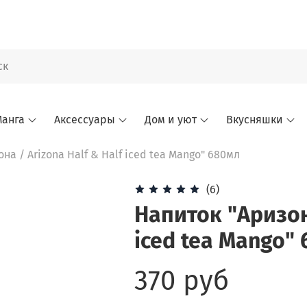
анга
Аксессуары
Дом и уют
Вкусняшки
на / Arizona Half & Half iced tea Mango" 680мл
(6)
Напиток "Аризона
iced tea Mango"
370 руб