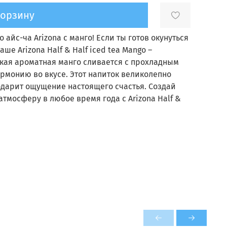
корзину
йс-ча Arizona с манго! Если ты готов окунуться
аше Arizona Half & Half iced tea Mango –
дкая ароматная манго сливается с прохладным
рмонию во вкусе. Этот напиток великолепно
одарит ощущение настоящего счастья. Создай
тмосферу в любое время года с Arizona Half &