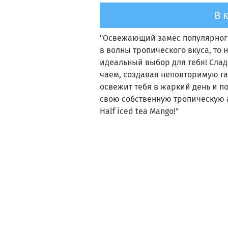
В 
"Освежающий замес популярного а
в волны тропического вкуса, то н
идеальный выбор для тебя! Сла
чаем, создавая неповторимую га
освежит тебя в жаркий день и п
свою собственную тропическую а
Half iced tea Mango!"