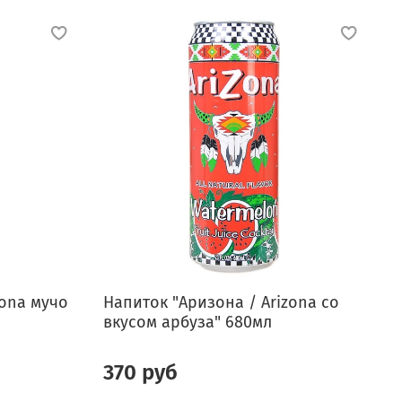
zona мучо
Напиток "Аризона / Arizona со
Н
вкусом арбуза" 680мл
м
370 руб