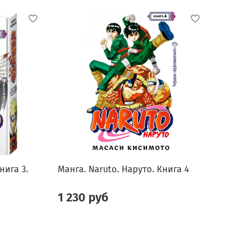
нига 3.
Манга. Naruto. Наруто. Книга 4
М
1 230 руб