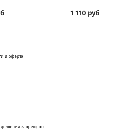
уб
1 110 руб
и и оферта
е
разрешения запрещено