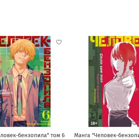
еловек-бензопила" том 6
Манга "Человек-бензопи