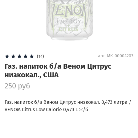
арт.
МК-00004203
(14)
Газ. напиток б/а Веном Цитрус
низкокал., США
250 руб
Газ. напиток б/а Веном Цитрус низкокал. 0,473 литра /
VENOM Citrus Low Calorie 0,473 L ж/б