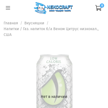
0
Главная
Вкусняшки
Напитки
/ Газ. напиток б/а Веном Цитрус низкокал.,
США
Нет в наличии